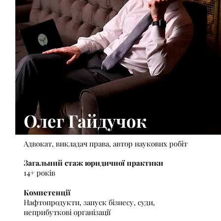
Олег Гайдучок
Адвокат, викладач права, а
втор наукових робіт
Загальний стаж юридичної практики
14+ років
Компетенції
Нафтопродукти, з
апуск бізнесу, с
уди,
н
еприбуткові організації