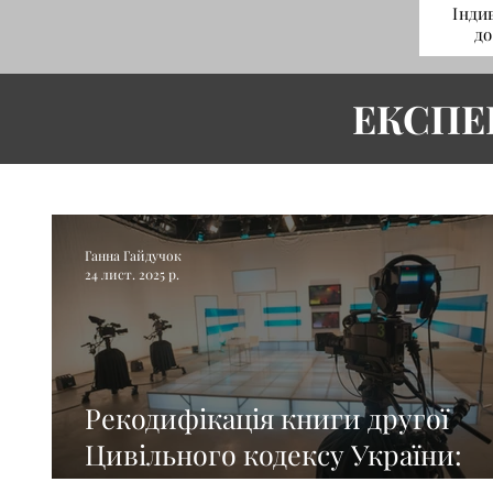
Інди
до
ЕКСПЕР
Ганна Гайдучок
24 лист. 2025 р.
Рекодифікація книги другої
Цивільного кодексу України:
правова деталізація особистих