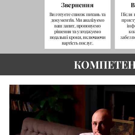
Звернення
В
Ви готуєте список питань та
Після
документів. Ми аналізуємо
прист
ваш запит, пропонуємо
інф
рішення та узгоджуємо
ко
подальші кроки, включаючи
забезп
вартість послуг.
КОМПЕТЕН