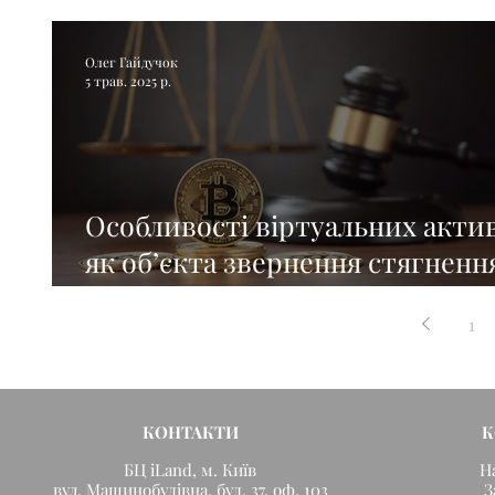
чи обмеження свободи слова
Олег Гайдучок
5 трав. 2025 р.
Особливості віртуальних акти
як обʼєкта звернення стягненн
виконавчому провадженні
1
КОНТАКТИ
К
БЦ iLand, м. Київ
Н
вул. Машинобудівна, буд. 37, оф. 103
З