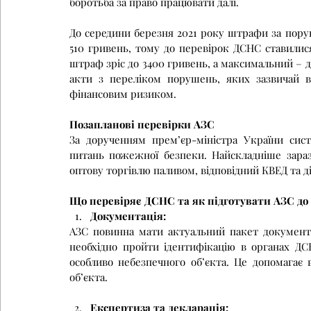
боротьба за право працювати далі.
До середини березня 2021 року штрафи за пор
510 гривень, тому до перевірок ДСНС ставилися
штраф зріс до 3400 гривень, а максимальний – д
акти з переліком порушень, яких зазвичай в
фінансовим ризиком.
Позапланові перевірки АЗС
За дорученням прем’єр-міністра України сист
питань пожежної безпеки. Найскладніше зараз 
оптову торгівлю паливом, відповідний КВЕД та д
Що перевіряє ДСНС та як підготувати АЗС до
Документація:
АЗС повинна мати актуальний пакет документів
необхідно пройти ідентифікацію в органах ДС
особливо небезпечного об’єкта. Це допомагає 
об’єкта.
Експертиза та декларація: