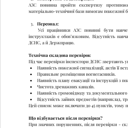
АЗС повинна пройти експертизу протипожеж
матеріально-технічної бази вимогам пожежної б
Персонал:
   Усі працівники АЗС повинні бути навчені правилам пожежної безпеки. Ведення журналів 
інструктажів є обов’язковим. Відсутність нав
ДСНС, а й Держпрацю.
Технічна складова перевірок
Під час перевірки інспектори ДСНС звертають ув
Наявність пожежної сигналізації, актів її вс
Правильне розміщення вогнегасників.
Наявність плану евакуації та інструкцій з п
Чистота дренажних каналів.
Наявність громовідводу та документального
Відсутність зайвих предметів (наприклад, тря
Цей список може включати до 45 пунктів, тому 
Що відбувається після перевірки?
При значних порушеннях, після перевірки - скл