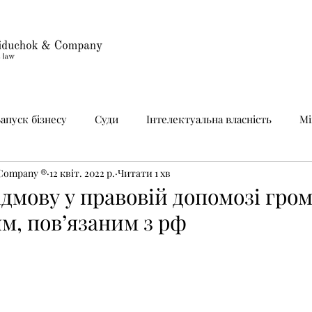
Запуск бізнесу
Суди
Інтелектуальна власність
Мі
 Company ®
12 квіт. 2022 р.
Читати 1 хв
Юридичний супровід
Новини
ідмову у правовій допомозі гро
м, пов’язаним з рф