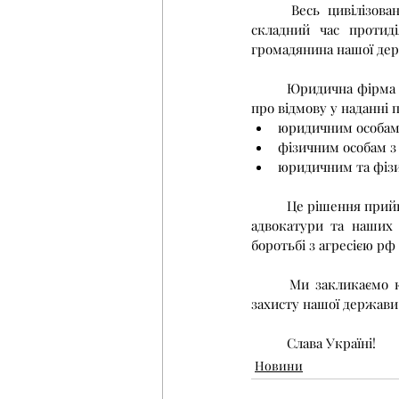
	Весь цивілізований світ є свідком жорстокості військової агресії рф проти України. У цей 
складний час протид
громадянина нашої де
	Юридична фірма Oleg Gaiduchok & Company ® підтримує міжнародні санкції проти рф та заявляє 
про відмову у наданні 
юридичним особам
фізичним особам з
юридичним та фізи
	Це рішення прийнято в межах чинного законодавства України, з урахуванням етичних стандартів 
адвокатури та наших
боротьбі з агресією р
	Ми закликаємо колег приєднуватися до цієї ініціативи. Разом ми можемо зробити більше для 
захисту нашої держави
	Слава Україні!
Новини