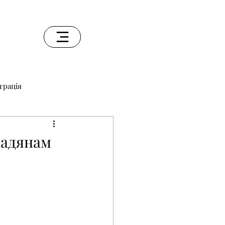
грація
мадянам