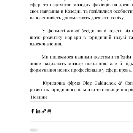
сфері та надихнули молодих фахівців на досягн
своє навчання в Коледжі та поділилися особисти
наполегливість допомагають досягати успіху.
	У форматі живої бесіди наші колеги відповіли на запитання студентів, дали практичні поради 
щодо розвитку кар’єри в юридичній галузі та
вдосконалення.
	Ми пишаємося нашими колегами та їхнім внеском у розвиток юридичної освіти. Такі зустрічі не 
лише надихають молоде покоління, але й підк
формування нових професіоналів у сфері права.
	Юридична фірма Oleg Gaiduchok & Company ® завжди підтримує ініціативи, спрямовані на 
розвиток юридичної спільноти та підвищення рівн
Новини