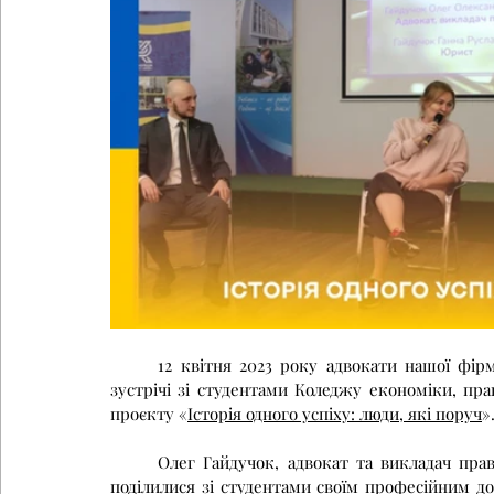
	12 квітня 2023 року адвокати нашої фірми, Олег Гайдучок та Ганна Гайдучок, взяли участь у 
зустрічі зі студентами Коледжу економіки, пра
проєкту «
Історія одного успіху: люди, які поруч
»
	Олег Гайдучок, адвокат та викладач права, разом із Ганною Гайдучок, юристом нашої фірми, 
поділилися зі студентами своїм професійним до