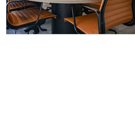
КОНТАКТИ
К
БЦ iLand, м. Київ
Н
вул. Машинобудівна, буд. 37, оф. 103
З
Пн.-Пт.: 10:00-17:00 UTC+2
Інтеле
+38 (068) 682-32-55 /
office@ogc.com.ua
Oleg Gaiduchok & Company ®
Неприб
© 2012-2025 Всі права захищено